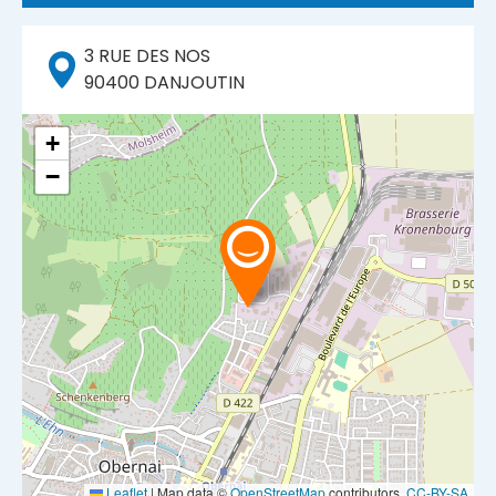
3 RUE DES NOS
90400
DANJOUTIN
+
−
Leaflet
|
Map data ©
OpenStreetMap
contributors,
CC-BY-SA