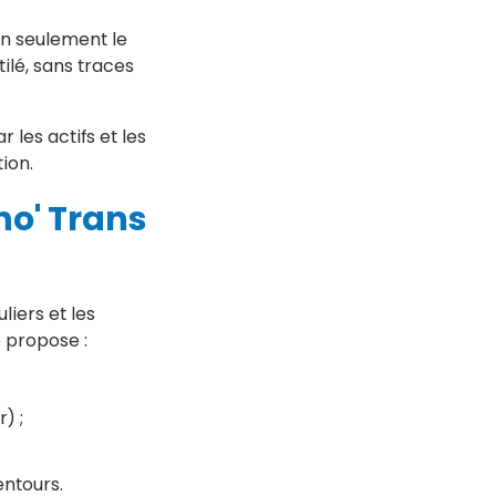
on seulement le
ilé, sans traces
les actifs et les
tion.
o' Trans
iers et les
e propose :
) ;
entours.