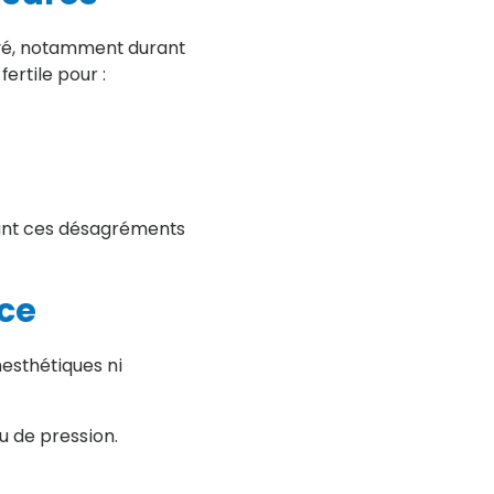
evé, notamment durant
ertile pour :
itant ces désagréments
ace
nesthétiques ni
ou de pression.