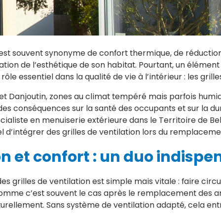
est souvent synonyme de confort thermique, de réduction
ation de l’esthétique de son habitat. Pourtant, un élément
ôle essentiel dans la qualité de vie à l’intérieur : les grille
 et Danjoutin, zones au climat tempéré mais parfois humid
des conséquences sur la santé des occupants et sur la dura
ialiste en menuiserie extérieure dans le Territoire de Bel
el d’intégrer des grilles de ventilation lors du remplaceme
ion et confort : un duo indisp
 grilles de ventilation est simple mais vitale : faire circul
comme c’est souvent le cas après le remplacement des a
aturellement. Sans système de ventilation adapté, cela entr