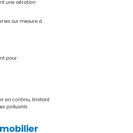
ant une aération
eries sur mesure à
t pour :
ir en continu, limitant
es polluants
mmobilier