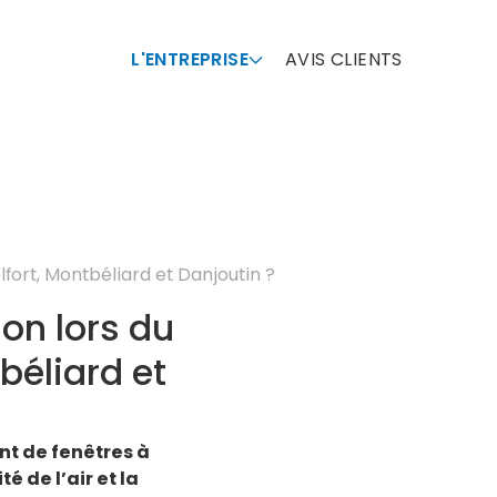
L'ENTREPRISE
AVIS CLIENTS
lfort, Montbéliard et Danjoutin ?
ion lors du
béliard et
nt de fenêtres à
é de l’air et la