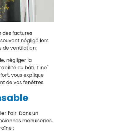
 des factures
 souvent négligé lors
s de ventilation.
e, négliger la
bilité du bâti. Tino'
fort, vous explique
nt de vos fenêtres.
ensable
er l’air. Dans un
nciennes menuiseries,
aîne :