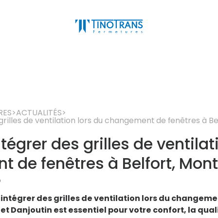
RES
>
ACTUALITÉS
>
grilles de ventilation lors du changement de fenêtres à Be
tégrer des grilles de ventilat
 de fenêtres à Belfort, Mont
?
ntégrer des grilles de ventilation lors du changeme
et Danjoutin est essentiel pour votre confort, la qualit