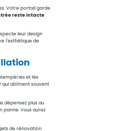
es. Votre portail garde
trée reste intacte
especte leur design
ve l'esthétique de
llation
ntempéries et les
UV qui abîment souvent
ous dépensez plus au
n panne. Vous aurez
jets de rénovation