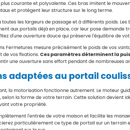
la plus courante et polyvalente. Ces bras imitent le mouv
taux et protègent leur structure sur le long terme.
toutes les largeurs de passage et à différents poids. Les 
ent aux portails déjà en place, car leur pose demande tr
tez d'une ouverture douce qui préserve l'équilibre de votr
ans Fermetures mesure précisément le poids de vos vantau
t de vos fixations.
Ces paramètres déterminent la pui
ntir une ouverture sans effort pendant de nombreuses a
ns adaptées au portail couli
sant, la motorisation fonctionne autrement. Le moteur guid
, selon la forme de votre terrain. Cette solution devient 
ant votre propriété.
plètement l'entrée de votre maison et facilite les manœ
ierez particulièrement ce type de portail sur un terrain
ectement sur la rue.