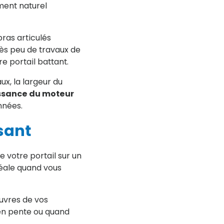
ement naturel
bras articulés
ès peu de travaux de
e portail battant.
x, la largeur du
ssance du moteur
nnées.
ssant
e votre portail sur un
idéale quand vous
uvres de vos
 en pente ou quand