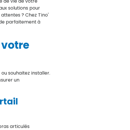
e de vie de votre
aux solutions pour
 attentes ? Chez Tino'
de parfaitement à
 votre
ou souhaitez installer.
surer un
rtail
ras articulés